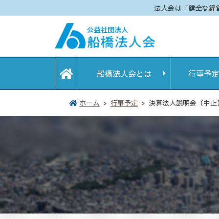
法人会は「健全な経
船橋法人会とは
行事予
ホーム
行事予定
決算法人説明会（中止