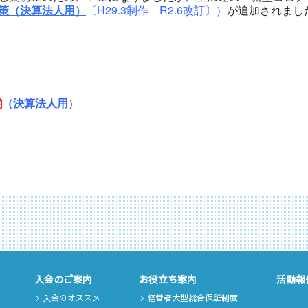
策（決算法人用）
〔H29.3制作 R2.6改訂〕）
が追加されまし
（決算法人用
）
入会のご案内
お役立ち案内
活動報
入会のオススメ
経営者大型総合保証制度