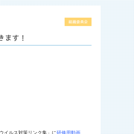
組織委員会
きます！
Outlook Live
ウイルス対策リンク集」に
研修用動画