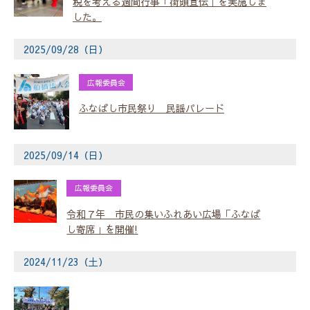
税を考える週間行事「街頭宣伝」を実施しま
した。
2025/09/28（日）
広報委員会
ふなばし市民祭り 民謡パレード
2025/09/14（日）
広報委員会
令和７年 市民の集いふれあい広場「ふなば
し寄席」を開催!
2024/11/23（土）
青年部会