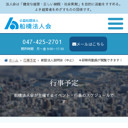
法人会は「健全な経営・正しい納税・社会貢献」を目的に活動をすすめる。
よき経営者をめざすものの団体です。
047-425-2701
メールはこちら
開所時間 月～金 9:00～17:30
ホーム
行事予定
新設法人説明会（中止） ＊研修用動画が閲覧できます！
行事予定
船橋法人会が主催するイベント・行事のスケジュールで
す