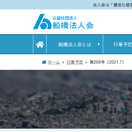
法人会は「健全な経
船橋法人会とは
行事予
ホーム
行事予定
第208号（2021.7）