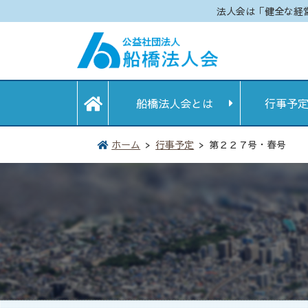
法人会は「健全な経
船橋法人会とは
行事予
ホーム
行事予定
第２２７号・春号